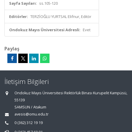
Sayfa Sayıları:
ss.105-120
Editörler:
TERZİOĞLU YURTSAL Elifnur, Editör
Ondokuz Mayıs Üniversitesi Adresli:
Evet
Paylaş
İletişim Bilgileri
Ondokuz Mayıs Üniversitesi Rektörlük Binası Kurupelit Kampüsü,
55139
SAMSUN / Atakum
avesis@omu.edu.tr
0 (362) 312 19 19