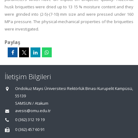
husk briquettes were dried up to 13 15 % moisture content and they
were grinded into (2-5)-(7-10) mm size and were pressed under 160
MPa pressure. The physical-mechanical properties of the briquettes
were investigated.
Paylaş
İletişim Bilgileri
Ondokuz Mayıs Üniversitesi Rektörlük Binası Kurupelit Kampüsü,
55139
SAMSUN / Atakum
avesis@omu.edu.tr
0 (362) 312 19 19
0 (362) 457 60 91