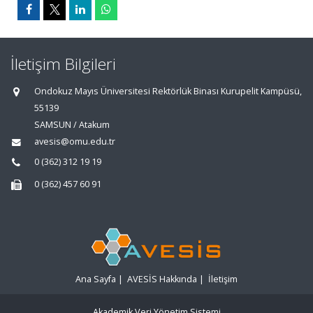
İletişim Bilgileri
Ondokuz Mayıs Üniversitesi Rektörlük Binası Kurupelit Kampüsü,
55139
SAMSUN / Atakum
avesis@omu.edu.tr
0 (362) 312 19 19
0 (362) 457 60 91
Ana Sayfa
|
AVESİS Hakkında
|
İletişim
Akademik Veri Yönetim Sistemi