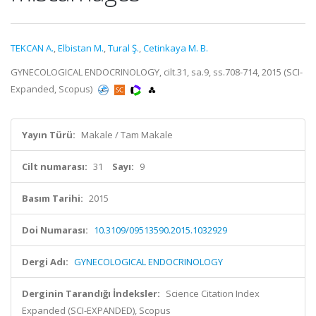
TEKCAN A.
,
Elbistan M.
,
Tural Ş.
,
Cetinkaya M. B.
GYNECOLOGICAL ENDOCRINOLOGY, cilt.31, sa.9, ss.708-714, 2015 (SCI-
Expanded, Scopus)
Yayın Türü:
Makale / Tam Makale
Cilt numarası:
31
Sayı:
9
Basım Tarihi:
2015
Doi Numarası:
10.3109/09513590.2015.1032929
Dergi Adı:
GYNECOLOGICAL ENDOCRINOLOGY
Derginin Tarandığı İndeksler:
Science Citation Index
Expanded (SCI-EXPANDED), Scopus