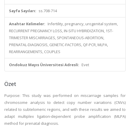
Sayfa Sayıları:
ss.708-714
Anahtar Kelimeler:
Infertility, pregnancy, urogenital system,
RECURRENT PREGNANCY LOSS, IN-SITU HYBRIDIZATION, 1ST-
TRIMESTER MISCARRIAGES, SPONTANEOUS-ABORTION,
PRENATAL-DIAGNOSIS, GENETIC-FACTORS, QF-PCR, MLPA,
REARRANGEMENTS, COUPLES
Ondokuz Mayıs Üniversitesi Adresli:
Evet
Özet
Purpose: This study was performed on miscarriage samples for
chromosome analysis to detect copy number variations (CNVs)
related to subtelomeric regions, and with these results we aimed to
adapt multiplex ligation-dependent probe amplification (MLPA)
method for prenatal diagnosis.