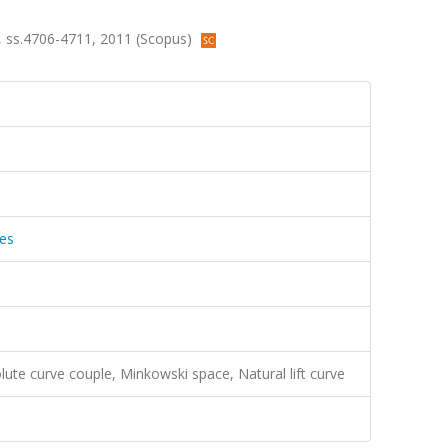
.20, ss.4706-4711, 2011 (Scopus)
ces
lute curve couple, Minkowski space, Natural lift curve