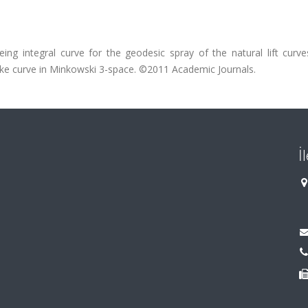
eing integral curve for the geodesic spray of the natural lift curv
melike curve in Minkowski 3-space. ©2011 Academic Journals.
İ