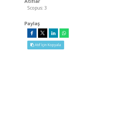
Atıflar
Scopus: 3
Paylaş
Atıf İçin Kopyala