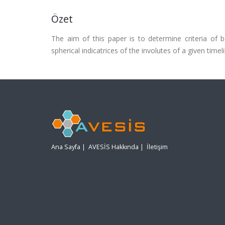
Özet
The aim of this paper is to determine criteria of b
spherical indicatrices of the involutes of a given ti
Ana Sayfa
|
AVESİS Hakkında
|
İletişim