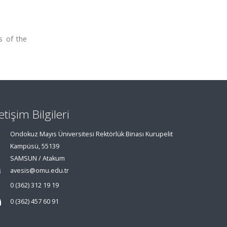
es of the
letişim Bilgileri
Ondokuz Mayıs Üniversitesi Rektörlük Binası Kurupelit
Kampüsü, 55139
SAMSUN / Atakum
avesis@omu.edu.tr
0 (362) 312 19 19
0 (362) 457 60 91