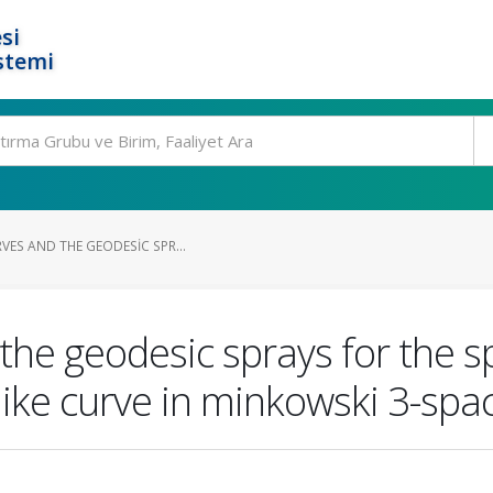
si
stemi
VES AND THE GEODESIC SPR...
 the geodesic sprays for the sp
elike curve in minkowski 3-spa