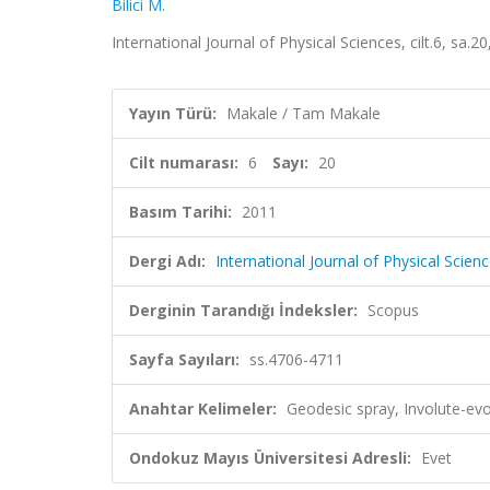
Bilici M.
International Journal of Physical Sciences, cilt.6, sa
Yayın Türü:
Makale / Tam Makale
Cilt numarası:
6
Sayı:
20
Basım Tarihi:
2011
Dergi Adı:
International Journal of Physical Scien
Derginin Tarandığı İndeksler:
Scopus
Sayfa Sayıları:
ss.4706-4711
Anahtar Kelimeler:
Geodesic spray, Involute-evo
Ondokuz Mayıs Üniversitesi Adresli:
Evet