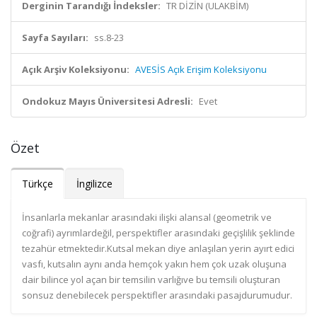
Derginin Tarandığı İndeksler:
TR DİZİN (ULAKBİM)
Sayfa Sayıları:
ss.8-23
Açık Arşiv Koleksiyonu:
AVESİS Açık Erişim Koleksiyonu
Ondokuz Mayıs Üniversitesi Adresli:
Evet
Özet
Türkçe
İngilizce
İnsanlarla mekanlar arasındaki ilişki alansal (geometrik ve
coğrafi) ayrımlardeğil, perspektifler arasındaki geçişlilik şeklinde
tezahür etmektedir.Kutsal mekan diye anlaşılan yerin ayırt edici
vasfı, kutsalın aynı anda hemçok yakın hem çok uzak oluşuna
dair bilince yol açan bir temsilin varlığıve bu temsili oluşturan
sonsuz denebilecek perspektifler arasındaki pasajdurumudur.