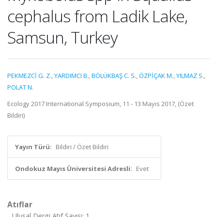
cephalus from Ladik Lake,
Samsun, Turkey
PEKMEZCİ G. Z.
,
YARDIMCI B.
,
BÖLÜKBAŞ C. S.
,
ÖZPİÇAK M.
,
YILMAZ S.
,
POLAT N.
Ecology 2017 International Symposium, 11 - 13 Mayıs 2017, (Özet
Bildiri)
Yayın Türü:
Bildiri / Özet Bildiri
Ondokuz Mayıs Üniversitesi Adresli:
Evet
Atıflar
Ulusal Dergi Atıf Sayısı: 1