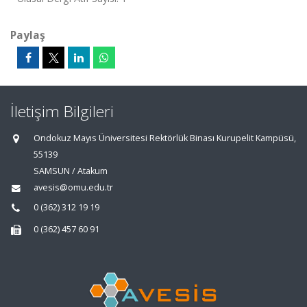
Paylaş
İletişim Bilgileri
Ondokuz Mayıs Üniversitesi Rektörlük Binası Kurupelit Kampüsü,
55139
SAMSUN / Atakum
avesis@omu.edu.tr
0 (362) 312 19 19
0 (362) 457 60 91