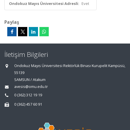
Ondokuz Mayıs Üniversitesi Adresli:
Evet
Paylaş
İletişim Bilgileri
Ondokuz Mayıs Üniversitesi Rektörlük Binası Kurupelit Kampüsü,
55139
SAMSUN / Atakum
avesis@omu.edu.tr
0 (362) 312 19 19
0 (362) 457 60 91