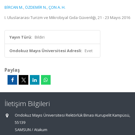
BİRCAN M.
,
ÖZDEMİR N.
,
ÇON A. H.
I. Uluslararası Turizm ve Mikrobiyal Gıda Güvenliği, 21 - 23 Mayıs 2016
Yayın Türü:
Bildiri
Ondokuz Mayıs Üniversitesi Adresli:
Evet
Paylaş
İletişim Bilgileri
Ondokuz Mayıs Üniversitesi Rektörlük Binası Kurupelit Kampüsü,
55139
SAMSUN / Atakum