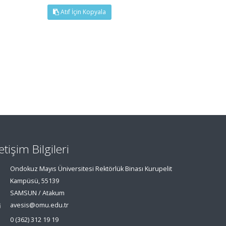
Atıf İçin Kopyala
letişim Bilgileri
Ondokuz Mayıs Üniversitesi Rektörlük Binası Kurupelit
Kampüsü, 55139
SAMSUN / Atakum
avesis@omu.edu.tr
0 (362) 312 19 19