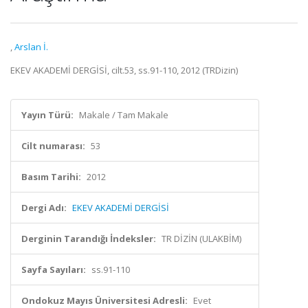
,
Arslan İ.
EKEV AKADEMİ DERGİSİ, cilt.53, ss.91-110, 2012 (TRDizin)
Yayın Türü:
Makale / Tam Makale
Cilt numarası:
53
Basım Tarihi:
2012
Dergi Adı:
EKEV AKADEMİ DERGİSİ
Derginin Tarandığı İndeksler:
TR DİZİN (ULAKBİM)
Sayfa Sayıları:
ss.91-110
Ondokuz Mayıs Üniversitesi Adresli:
Evet