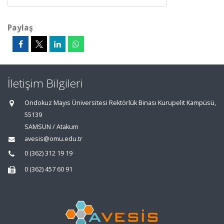
Paylaş
İletişim Bilgileri
Ondokuz Mayıs Üniversitesi Rektörlük Binası Kurupelit Kampüsü,
55139
SAMSUN / Atakum
avesis@omu.edu.tr
0 (362) 312 19 19
0 (362) 457 60 91