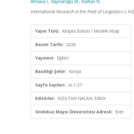
Atmaca İ.
,
Kaynaroğlu M.
,
Kızıltan N.
International Research in the Field of Linguistics-I, 
Yayın Türü:
Kitapta Bölüm / Mesleki Kitap
Basım Tarihi:
2026
Yayınevi:
Eğitim
Basıldığı Şehir:
Konya
Sayfa Sayıları:
ss.1-27
Editörler:
KIZILTAN NALAN, Editör
Ondokuz Mayıs Üniversitesi Adresli:
Evet