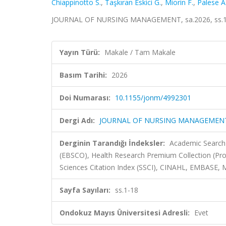
Chiappinotto S.
,
Taşkıran Eskici G.
,
Miorin F.
,
Palese A
JOURNAL OF NURSING MANAGEMENT, sa.2026, ss.1-18
Yayın Türü:
Makale / Tam Makale
Basım Tarihi:
2026
Doi Numarası:
10.1155/jonm/4992301
Dergi Adı:
JOURNAL OF NURSING MANAGEMEN
Derginin Tarandığı İndeksler:
Academic Search 
(EBSCO), Health Research Premium Collection (Pro
Sciences Citation Index (SSCI), CINAHL, EMBASE, M
Sayfa Sayıları:
ss.1-18
Ondokuz Mayıs Üniversitesi Adresli:
Evet