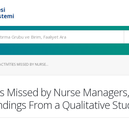
si
stemi
TIVITIES MISSED BY NURSE...
ies Missed by Nurse Managers
dings From a Qualitative Stu