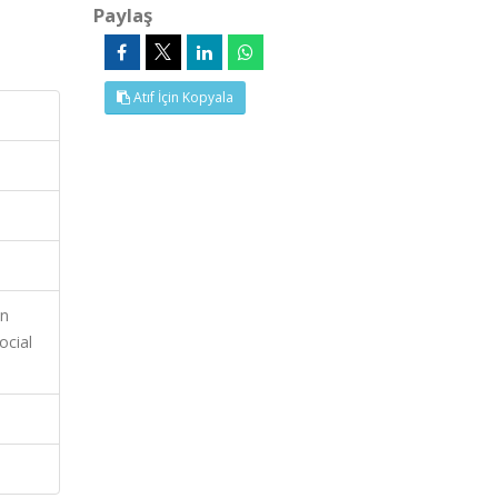
Paylaş
Atıf İçin Kopyala
on
ocial