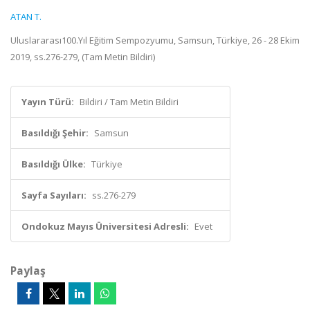
ATAN T.
Uluslararası100.Yıl Eğitim Sempozyumu, Samsun, Türkiye, 26 - 28 Ekim
2019, ss.276-279, (Tam Metin Bildiri)
Yayın Türü:
Bildiri / Tam Metin Bildiri
Basıldığı Şehir:
Samsun
Basıldığı Ülke:
Türkiye
Sayfa Sayıları:
ss.276-279
Ondokuz Mayıs Üniversitesi Adresli:
Evet
Paylaş