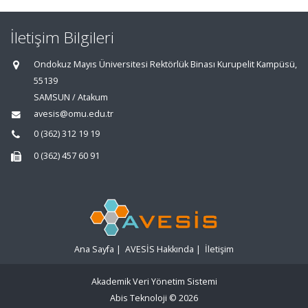
İletişim Bilgileri
Ondokuz Mayıs Üniversitesi Rektörlük Binası Kurupelit Kampüsü,
55139
SAMSUN / Atakum
avesis@omu.edu.tr
0 (362) 312 19 19
0 (362) 457 60 91
Ana Sayfa
|
AVESİS Hakkında
|
İletişim
Akademik Veri Yönetim Sistemi
Abis Teknoloji
© 2026