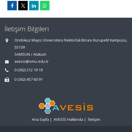
İletişim Bilgileri
Ondokuz Mayıs Üniversitesi Rektörlük Binası Kurupelit Kampüsü,
55139
SAMSUN / Atakum
avesis@omu.edu.tr
0 (362) 312 19 19
0 (362) 457 60 91
Ana Sayfa
|
AVESİS Hakkında
|
İletişim