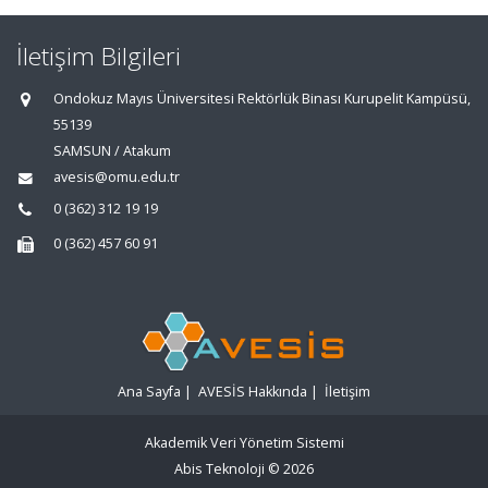
İletişim Bilgileri
Ondokuz Mayıs Üniversitesi Rektörlük Binası Kurupelit Kampüsü,
55139
SAMSUN / Atakum
avesis@omu.edu.tr
0 (362) 312 19 19
0 (362) 457 60 91
Ana Sayfa
|
AVESİS Hakkında
|
İletişim
Akademik Veri Yönetim Sistemi
Abis Teknoloji
© 2026