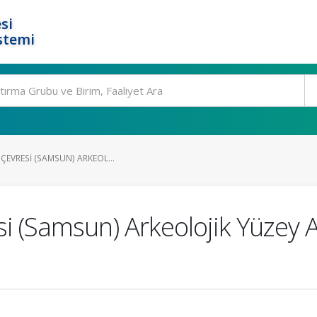
si
stemi
 ÇEVRESI (SAMSUN) ARKEOL...
si (Samsun) Arkeolojik Yüzey 