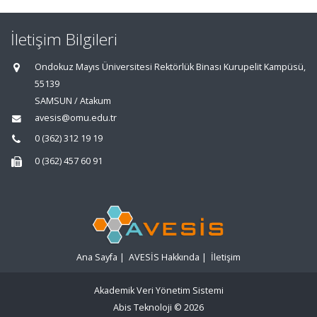
İletişim Bilgileri
Ondokuz Mayıs Üniversitesi Rektörlük Binası Kurupelit Kampüsü,
55139
SAMSUN / Atakum
avesis@omu.edu.tr
0 (362) 312 19 19
0 (362) 457 60 91
Ana Sayfa
|
AVESİS Hakkında
|
İletişim
Akademik Veri Yönetim Sistemi
Abis Teknoloji
© 2026