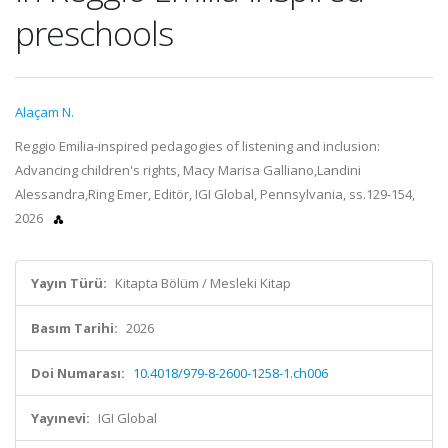
preschools
Alaçam N.
Reggio Emilia-inspired pedagogies of listening and inclusion:
Advancing children's rights, Macy Marisa Galliano,Landini
Alessandra,Ring Emer, Editör, IGI Global, Pennsylvania, ss.129-154,
2026
Yayın Türü:
Kitapta Bölüm / Mesleki Kitap
Basım Tarihi:
2026
Doi Numarası:
10.4018/979-8-2600-1258-1.ch006
Yayınevi:
IGI Global