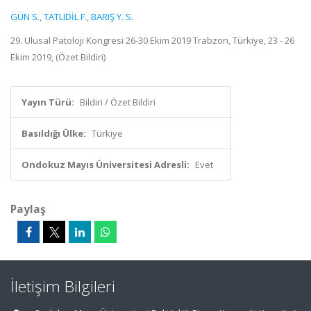
GÜN S.
,
TATLIDİL F.
,
BARIŞ Y. S.
29. Ulusal Patoloji Kongresi 26-30 Ekim 2019 Trabzon, Türkiye, 23 - 26
Ekim 2019, (Özet Bildiri)
Yayın Türü:
Bildiri / Özet Bildiri
Basıldığı Ülke:
Türkiye
Ondokuz Mayıs Üniversitesi Adresli:
Evet
Paylaş
İletişim Bilgileri