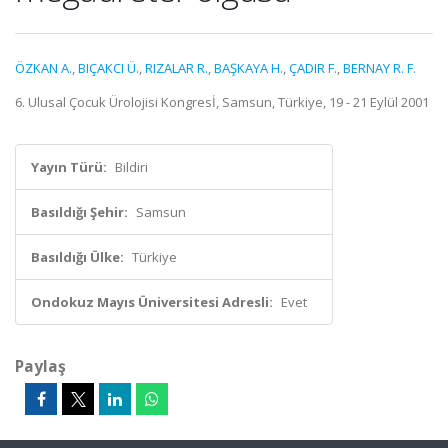
ÖZKAN A.
,
BIÇAKCI Ü.
,
RIZALAR R.
,
BAŞKAYA H.
,
ÇADIR F.
,
BERNAY R. F.
6. Ulusal Çocuk Ürolojisi Kongresİ, Samsun, Türkiye, 19 - 21 Eylül 2001
Yayın Türü:
Bildiri
Basıldığı Şehir:
Samsun
Basıldığı Ülke:
Türkiye
Ondokuz Mayıs Üniversitesi Adresli:
Evet
Paylaş