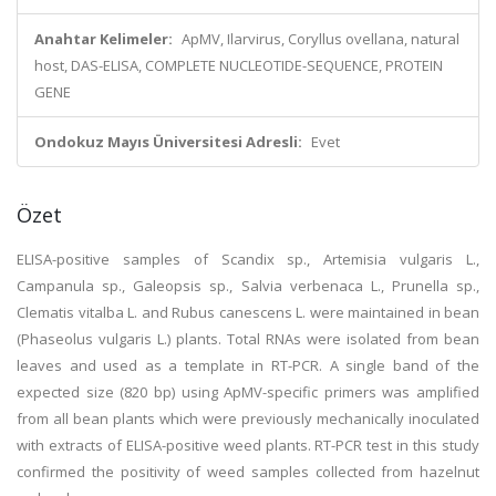
Anahtar Kelimeler:
ApMV, Ilarvirus, Coryllus ovellana, natural
host, DAS-ELISA, COMPLETE NUCLEOTIDE-SEQUENCE, PROTEIN
GENE
Ondokuz Mayıs Üniversitesi Adresli:
Evet
Özet
ELISA-positive samples of Scandix sp., Artemisia vulgaris L.,
Campanula sp., Galeopsis sp., Salvia verbenaca L., Prunella sp.,
Clematis vitalba L. and Rubus canescens L. were maintained in bean
(Phaseolus vulgaris L.) plants. Total RNAs were isolated from bean
leaves and used as a template in RT-PCR. A single band of the
expected size (820 bp) using ApMV-specific primers was amplified
from all bean plants which were previously mechanically inoculated
with extracts of ELISA-positive weed plants. RT-PCR test in this study
confirmed the positivity of weed samples collected from hazelnut