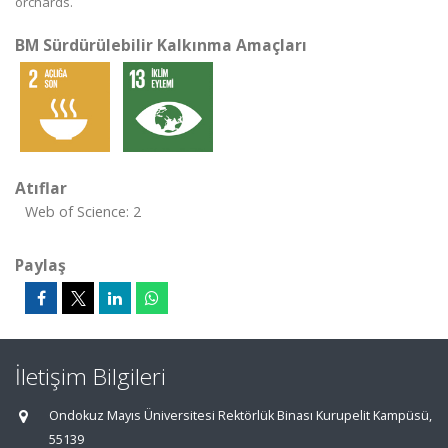
orchards.
BM Sürdürülebilir Kalkınma Amaçları
Atıflar
Web of Science: 2
Paylaş
İletişim Bilgileri
Ondokuz Mayıs Üniversitesi Rektörlük Binası Kurupelit Kampüsü,
55139