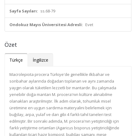
Sayfa Sayıları:
ss.68-79
Ondokuz Mayıs Üniversitesi Adresli:
Evet
Özet
Türkçe
İngilizce
Macrolepiota procera Türkiye'de genellikle ilkbahar ve
sonbahar aylarında doğadan toplanan ve aynı zamanda
yaygın olarak tüketilen lezzetli bir mantardır. Bu çalışmada
yenebilir doğa mantarı M. procera'nın kültüre alınabilme
olanakları araştırılmıştır. İlk adım olarak, tohumluk misel
üretimine en uygun sardırma materyalini belirlemek için
buğday, arpa, yulaf ve darı gibi 4 farklı tahıl taneleri test
edilmiştir. Bir sonraki adımda, M. procera'nın yetiştiriciliği için
farklı yetiştirme ortamları (Agaricus bisporus yetiştiriciliğinde
kullanılan ticari hazır kompost, buğday samanı, meşe