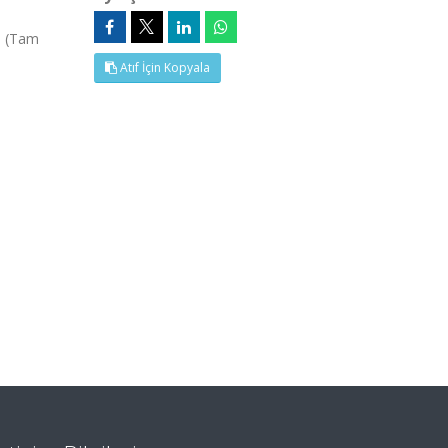
8, (Tam
Atıf İçin Kopyala