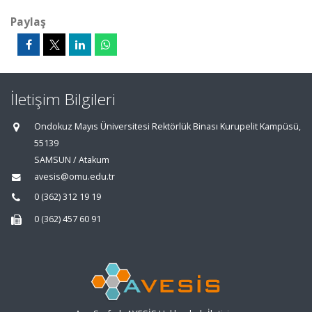
Paylaş
İletişim Bilgileri
Ondokuz Mayıs Üniversitesi Rektörlük Binası Kurupelit Kampüsü,
55139
SAMSUN / Atakum
avesis@omu.edu.tr
0 (362) 312 19 19
0 (362) 457 60 91