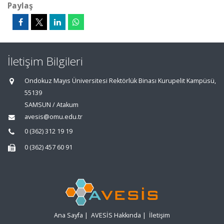
Paylaş
İletişim Bilgileri
Ondokuz Mayıs Üniversitesi Rektörlük Binası Kurupelit Kampüsü,
55139
SAMSUN / Atakum
avesis@omu.edu.tr
0 (362) 312 19 19
0 (362) 457 60 91
Ana Sayfa
|
AVESİS Hakkında
|
İletişim