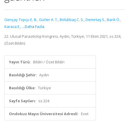
Gençay Topçu E. B.
,
Gürler A. T.
,
Bölükbaş C. S.
,
Demirtaş S.
,
Barılı Ö.
,
Karaca E.
,
...Daha Fazla
22. Ulusal Parazitoloji Kongresi, Aydın, Türkiye, 11 Ekim 2021, ss.324,
(Özet Bildiri)
Yayın Türü:
Bildiri / Özet Bildiri
Basıldığı Şehir:
Aydın
Basıldığı Ülke:
Türkiye
Sayfa Sayıları:
ss.324
Ondokuz Mayıs Üniversitesi Adresli:
Evet