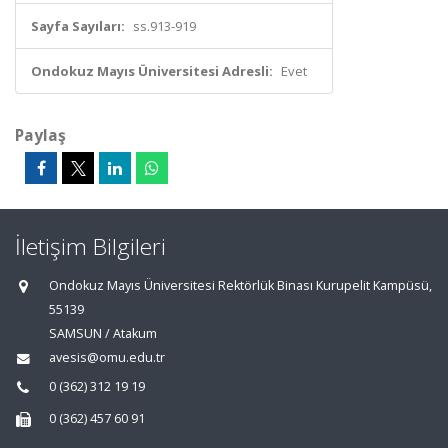
Sayfa Sayıları:
ss.913-919
Ondokuz Mayıs Üniversitesi Adresli:
Evet
Paylaş
İletişim Bilgileri
Ondokuz Mayıs Üniversitesi Rektörlük Binası Kurupelit Kampüsü,
55139
SAMSUN / Atakum
avesis@omu.edu.tr
0 (362) 312 19 19
0 (362) 457 60 91