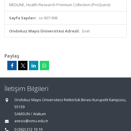
MEDLINE, Health Research Premium Collection (ProQuest)
Sayfa Sayıları:
ss.907-908
Ondokuz Mayıs Üniversitesi Adresli:
Evet
Paylaş
İletişim Bilgileri
Ondokuz Mayıs Üniversitesi Rektörlük Binası Kurupelit Kampüsü,
55139
SAMSUN / Atakum
avesis@omu.edu.tr
0 (362) 312 19 19