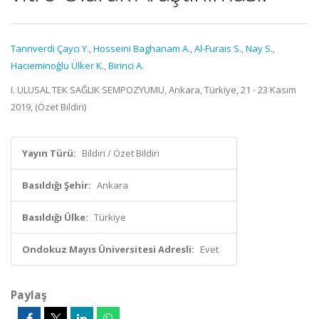
Tanrıverdi Çaycı Y.
,
Hosseini Baghanam A.
,
Al-Furais S.
,
Nay S.
,
Hacıeminoğlu Ülker K.
,
Birinci A.
I. ULUSAL TEK SAĞLIK SEMPOZYUMU, Ankara, Türkiye, 21 - 23 Kasım
2019, (Özet Bildiri)
Yayın Türü:
Bildiri / Özet Bildiri
Basıldığı Şehir:
Ankara
Basıldığı Ülke:
Türkiye
Ondokuz Mayıs Üniversitesi Adresli:
Evet
Paylaş