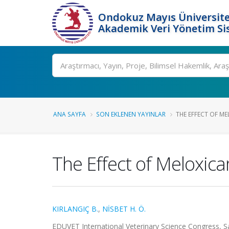
Ondokuz Mayıs Üniversite
Akademik Veri Yönetim Si
Ara
ANA SAYFA
SON EKLENEN YAYINLAR
THE EFFECT OF ME
The Effect of Meloxica
KIRLANGIÇ B.
,
NİSBET H. Ö.
EDUVET International Veterinary Science Congress, Sa