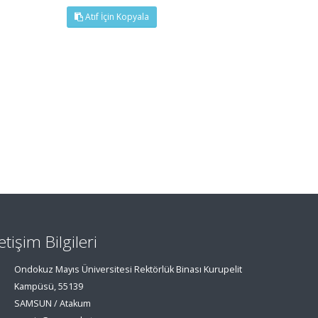
Atıf İçin Kopyala
letişim Bilgileri
Ondokuz Mayıs Üniversitesi Rektörlük Binası Kurupelit
Kampüsü, 55139
SAMSUN / Atakum