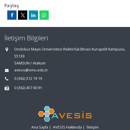
Paylaş
İletişim Bilgileri
Ondokuz Mayıs Üniversitesi Rektörlük Binası Kurupelit Kampüsü,
55139
SAMSUN / Atakum
avesis@omu.edu.tr
0 (362) 312 19 19
0 (362) 457 60 91
Ana Sayfa
|
AVESİS Hakkında
|
İletişim