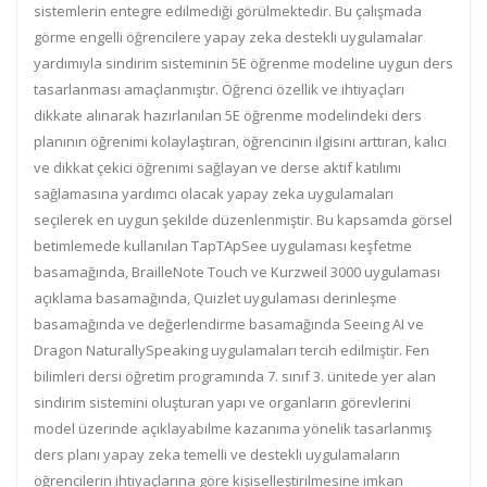
sistemlerin entegre edilmediği görülmektedir. Bu çalışmada
görme engelli öğrencilere yapay zeka destekli uygulamalar
yardımıyla sindirim sisteminin 5E öğrenme modeline uygun ders
tasarlanması amaçlanmıştır. Öğrenci özellik ve ihtiyaçları
dikkate alınarak hazırlanılan 5E öğrenme modelindeki ders
planının öğrenimi kolaylaştıran, öğrencinin ilgisini arttıran, kalıcı
ve dikkat çekici öğrenimi sağlayan ve derse aktif katılımı
sağlamasına yardımcı olacak yapay zeka uygulamaları
seçilerek en uygun şekilde düzenlenmiştir. Bu kapsamda görsel
betimlemede kullanılan TapTApSee uygulaması keşfetme
basamağında, BrailleNote Touch ve Kurzweil 3000 uygulaması
açıklama basamağında, Quizlet uygulaması derinleşme
basamağında ve değerlendirme basamağında Seeing AI ve
Dragon NaturallySpeaking uygulamaları tercih edilmiştir. Fen
bilimleri dersi öğretim programında 7. sınıf 3. ünitede yer alan
sindirim sistemini oluşturan yapı ve organların görevlerini
model üzerinde açıklayabilme kazanıma yönelik tasarlanmış
ders planı yapay zeka temelli ve destekli uygulamaların
öğrencilerin ihtiyaçlarına göre kişiselleştirilmesine imkan