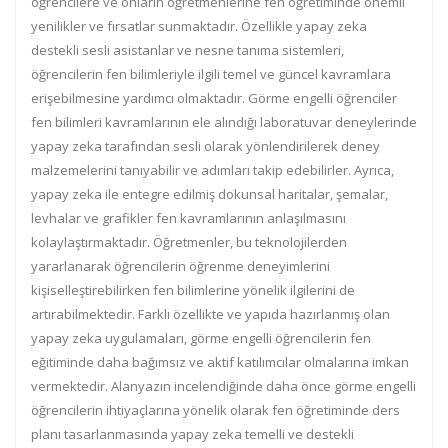
öğrencilere ve onların öğretmenlerine fen öğretiminde önemli
yenilikler ve fırsatlar sunmaktadır. Özellikle yapay zeka
destekli sesli asistanlar ve nesne tanıma sistemleri,
öğrencilerin fen bilimleriyle ilgili temel ve güncel kavramlara
erişebilmesine yardımcı olmaktadır. Görme engelli öğrenciler
fen bilimleri kavramlarının ele alındığı laboratuvar deneylerinde
yapay zeka tarafından sesli olarak yönlendirilerek deney
malzemelerini tanıyabilir ve adımları takip edebilirler. Ayrıca,
yapay zeka ile entegre edilmiş dokunsal haritalar, şemalar,
levhalar ve grafikler fen kavramlarının anlaşılmasını
kolaylaştırmaktadır. Öğretmenler, bu teknolojilerden
yararlanarak öğrencilerin öğrenme deneyimlerini
kişiselleştirebilirken fen bilimlerine yönelik ilgilerini de
artırabilmektedir. Farklı özellikte ve yapıda hazırlanmış olan
yapay zeka uygulamaları, görme engelli öğrencilerin fen
eğitiminde daha bağımsız ve aktif katılımcılar olmalarına imkan
vermektedir. Alanyazın incelendiğinde daha önce görme engelli
öğrencilerin ihtiyaçlarına yönelik olarak fen öğretiminde ders
planı tasarlanmasında yapay zeka temelli ve destekli