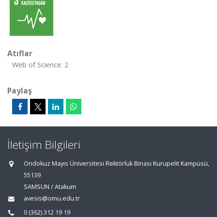
Atıflar
Web of Science: 2
Paylaş
İletişim Bilgileri
Ondokuz Mayıs Üniversitesi Rektörlük Binası Kurupelit Kampüsü,
55139
SAMSUN / Atakum
avesis@omu.edu.tr
0 (362) 312 19 19