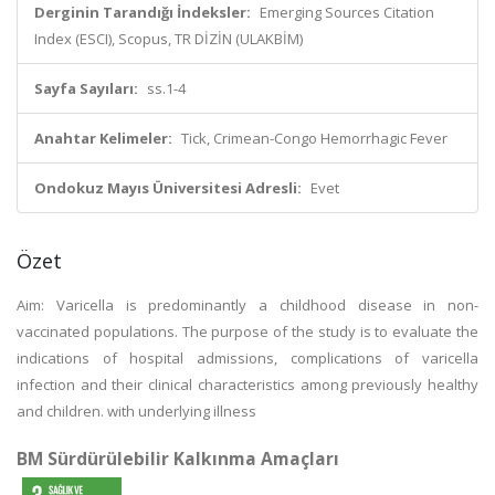
Derginin Tarandığı İndeksler:
Emerging Sources Citation
Index (ESCI), Scopus, TR DİZİN (ULAKBİM)
Sayfa Sayıları:
ss.1-4
Anahtar Kelimeler:
Tick, Crimean-Congo Hemorrhagic Fever
Ondokuz Mayıs Üniversitesi Adresli:
Evet
Özet
Aim: Varicella is predominantly a childhood disease in non-
vaccinated populations. The purpose of the study is to evaluate the
indications of hospital admissions, complications of varicella
infection and their clinical characteristics among previously healthy
and children. with underlying illness
BM Sürdürülebilir Kalkınma Amaçları