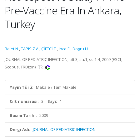
Pre-Vaccine Era In Ankara,
Turkey
Belet N.
,
TAPISIZ A.
,
ÇİFTCİ E.
,
Ince E.
,
Dogru U.
JOURNAL OF PEDIATRIC INFECTION, cilt.3, sa.1, ss.1-4, 2009 (ESCI,
Scopus, TRDizin)
Yayın Türü:
Makale / Tam Makale
Cilt numarası:
3
Sayı:
1
Basım Tarihi:
2009
Dergi Adı:
JOURNAL OF PEDIATRIC INFECTION