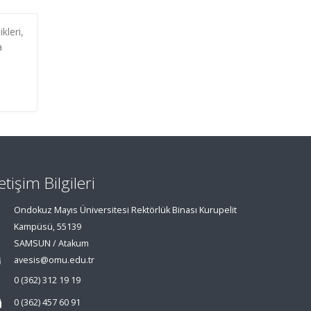
kleri,
a
letişim Bilgileri
Ondokuz Mayıs Üniversitesi Rektörlük Binası Kurupelit
Kampüsü, 55139
SAMSUN / Atakum
avesis@omu.edu.tr
0 (362) 312 19 19
0 (362) 457 60 91