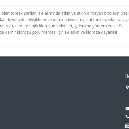
an toprak şartları, Fe alımında etkin ve etkin olmayan bitkilerin özelli
ıkan fizyolojik değişiklikler ve demirin biyokimyasal fonksiyonları ortay
rin rolü, demire bağlı klorozun belirtileri, giderilme yöntemleri ve Fe
erde demir klorozu görülmemesi için Fe etkin ve kloroza dayanıklı
İ