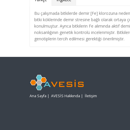
Bu çalışmada bitkilerde demir [Fe] klorozuna neden ol
bitki köklerinde demir stresine bağlı olarak ortaya ç
konulmuştur. Ayrıca bitkilerin Fe alımında aktif demi
noksanlığının genetik kontrolü incelenmiştir. Bitkil
genotiplerin tercih edilmesi gerektiği önerilmiştir.
Ana Sayfa
|
AVESİS Hakkında
|
İletişim