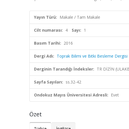
Yayın Türü:
Makale / Tam Makale
Cilt numarası:
4
Sayı:
1
Basım Tarihi:
2016
Dergi Adı:
Toprak Bilimi ve Bitki Besleme Dergisi
Derginin Tarandığı İndeksler:
TR DİZİN (ULAK
Sayfa Sayıları:
ss.32-42
Ondokuz Mayıs Üniversitesi Adresli:
Evet
Özet
Türkçe
İngilizce