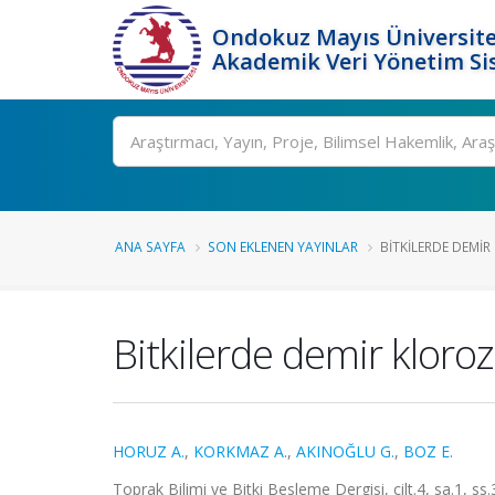
Ondokuz Mayıs Üniversite
Akademik Veri Yönetim Si
Ara
ANA SAYFA
SON EKLENEN YAYINLAR
BITKILERDE DEMIR
Bitkilerde demir kloro
HORUZ A.
,
KORKMAZ A.
,
AKINOĞLU G.
,
BOZ E.
Toprak Bilimi ve Bitki Besleme Dergisi, cilt.4, sa.1, s