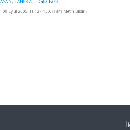
AYA Y.
,
TANER A.
,
...Daha Fazla
5 - 09 Eylül 2005, ss.127-130, (Tam Metin Bildiri)
İ