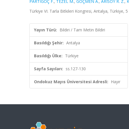
PARTİGÖÇ F.
,
TEZEL M.
,
GÖÇMEN A.
,
ARISOY R. Z.
,
K
Türkiye VI. Tarla Bitkileri Kongresi, Antalya, Türkiye, 
Yayın Türü:
Bildiri / Tam Metin Bildiri
Basıldığı Şehir:
Antalya
Basıldığı Ülke:
Türkiye
Sayfa Sayıları:
ss.127-130
Ondokuz Mayıs Üniversitesi Adresli:
Hayır