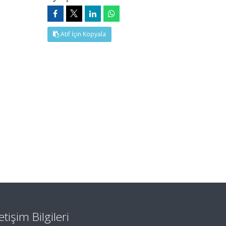
Atıf İçin Kopyala
letişim Bilgileri