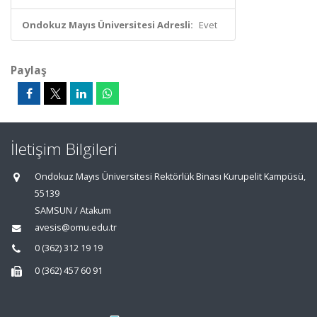
Ondokuz Mayıs Üniversitesi Adresli:
Evet
Paylaş
İletişim Bilgileri
Ondokuz Mayıs Üniversitesi Rektörlük Binası Kurupelit Kampüsü,
55139
SAMSUN / Atakum
avesis@omu.edu.tr
0 (362) 312 19 19
0 (362) 457 60 91