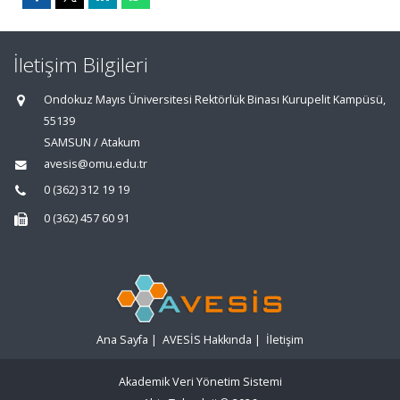
İletişim Bilgileri
Ondokuz Mayıs Üniversitesi Rektörlük Binası Kurupelit Kampüsü,
55139
SAMSUN / Atakum
avesis@omu.edu.tr
0 (362) 312 19 19
0 (362) 457 60 91
Ana Sayfa
|
AVESİS Hakkında
|
İletişim
Akademik Veri Yönetim Sistemi