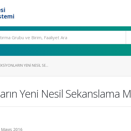
si
stemi
SIYONLARIN YENI NESIL SE...
arın Yeni Nesil Sekanslama M
9 Mayıs 2016