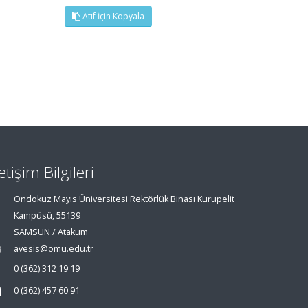
Atıf İçin Kopyala
letişim Bilgileri
Ondokuz Mayıs Üniversitesi Rektörlük Binası Kurupelit
Kampüsü, 55139
SAMSUN / Atakum
avesis@omu.edu.tr
0 (362) 312 19 19
0 (362) 457 60 91