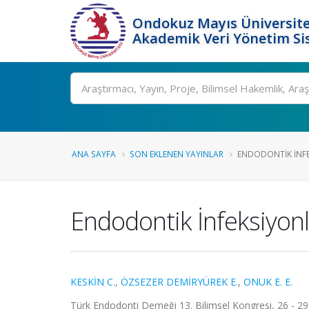
Ondokuz Mayıs Üniversite
Akademik Veri Yönetim Si
Ara
ANA SAYFA
SON EKLENEN YAYINLAR
ENDODONTIK İNFEK
Endodontik İnfeksiyonl
KESKİN C.
,
ÖZSEZER DEMİRYÜREK E.
,
ONUK E. E.
Türk Endodonti Derneği 13. Bilimsel Kongresi, 26 - 2