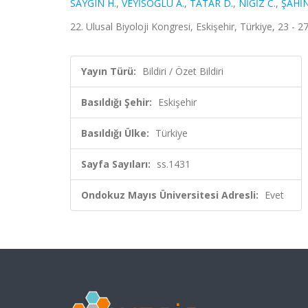
SAYGIN H.
,
VEYİSOĞLU A.
,
TATAR D.
,
NİGİZ C.
,
ŞAHİN
22. Ulusal Biyoloji Kongresi, Eskişehir, Türkiye, 23 - 2
Yayın Türü:
Bildiri / Özet Bildiri
Basıldığı Şehir:
Eskişehir
Basıldığı Ülke:
Türkiye
Sayfa Sayıları:
ss.1431
Ondokuz Mayıs Üniversitesi Adresli:
Evet