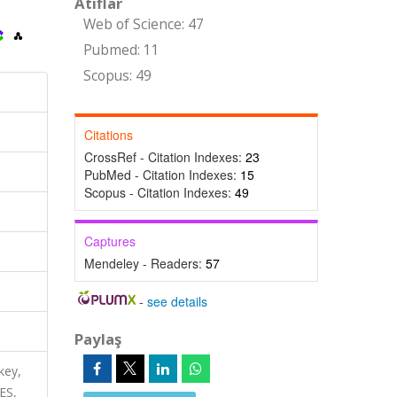
Atıflar
Web of Science: 47
Pubmed: 11
Scopus: 49
Citations
CrossRef - Citation Indexes:
23
PubMed - Citation Indexes:
15
Scopus - Citation Indexes:
49
Captures
Mendeley - Readers:
57
-
see details
Paylaş
key,
ES,