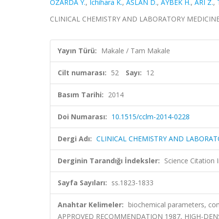
ÖZARDA Y.
,
Ichihara K.
,
ASLAN D.
,
AYBEK H.
,
ARI Z.
,
CLINICAL CHEMISTRY AND LABORATORY MEDICINE, cil
Yayın Türü:
Makale / Tam Makale
Cilt numarası:
52
Sayı:
12
Basım Tarihi:
2014
Doi Numarası:
10.1515/cclm-2014-0228
Dergi Adı:
CLINICAL CHEMISTRY AND LABORAT
Derginin Tarandığı İndeksler:
Science Citation
Sayfa Sayıları:
ss.1823-1833
Anahtar Kelimeler:
biochemical parameters, comm
APPROVED RECOMMENDATION 1987, HIGH-DENSI