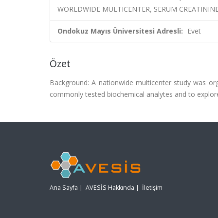
WORLDWIDE MULTICENTER, SERUM CREATININE
Ondokuz Mayıs Üniversitesi Adresli:
Evet
Özet
Background: A nationwide multicenter study was organ
commonly tested biochemical analytes and to explore s
Ana Sayfa
|
AVESİS Hakkında
|
İletişim