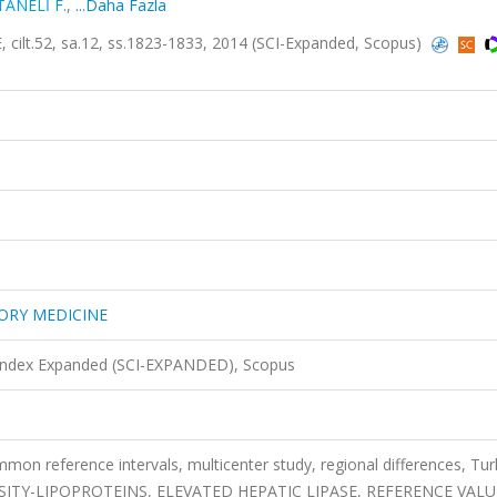
TANELİ F.
,
...Daha Fazla
t.52, sa.12, ss.1823-1833, 2014 (SCI-Expanded, Scopus)
ORY MEDICINE
 Index Expanded (SCI-EXPANDED), Scopus
on reference intervals, multicenter study, regional differences, Tur
TY-LIPOPROTEINS, ELEVATED HEPATIC LIPASE, REFERENCE VALU