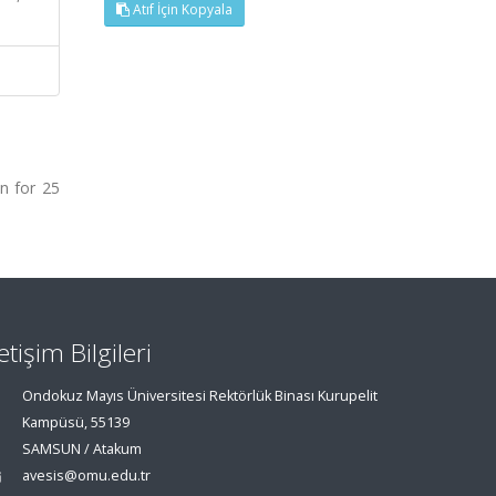
Atıf İçin Kopyala
on for 25
letişim Bilgileri
Ondokuz Mayıs Üniversitesi Rektörlük Binası Kurupelit
Kampüsü, 55139
SAMSUN / Atakum
avesis@omu.edu.tr