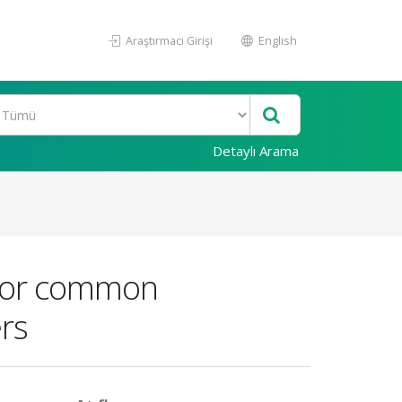
Araştırmacı Girişi
English
Detaylı Arama
y for common
rs