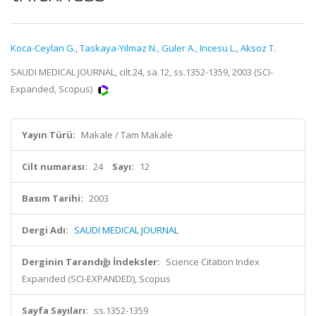
Koca-Ceylan G.
,
Taskaya-Yilmaz N.
,
Guler A.
,
Incesu L.
,
Aksoz T.
SAUDI MEDICAL JOURNAL, cilt.24, sa.12, ss.1352-1359, 2003 (SCI-
Expanded, Scopus)
Yayın Türü:
Makale / Tam Makale
Cilt numarası:
24
Sayı:
12
Basım Tarihi:
2003
Dergi Adı:
SAUDI MEDICAL JOURNAL
Derginin Tarandığı İndeksler:
Science Citation Index
Expanded (SCI-EXPANDED), Scopus
Sayfa Sayıları:
ss.1352-1359