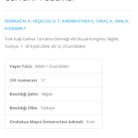
DEMİRAĞ M. K.
,
KEÇELİGİL H. T.
,
KARAMUSTAFA H.
,
SARAÇ A.
,
ÜNAL R.
,
KOLBAKIR F.
Türk Kalp Damar Cerrahisi Derneği VIII.Ulusal Kongresi, Niğde,
Türkiye, 1 - 05 Eylül 2004, cilt.12, (Özet Bildiri)
Yayın Türü:
Bildiri / Özet Bildiri
Cilt numarası:
12
Basıldığı Şehir:
Niğde
Basıldığı Ülke:
Türkiye
Ondokuz Mayıs Üniversitesi Adresli:
Evet