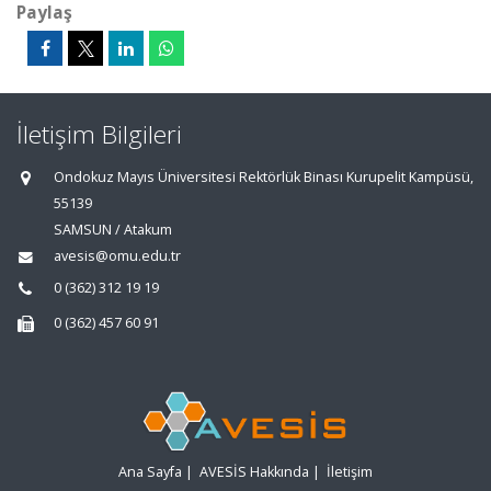
Paylaş
İletişim Bilgileri
Ondokuz Mayıs Üniversitesi Rektörlük Binası Kurupelit Kampüsü,
55139
SAMSUN / Atakum
avesis@omu.edu.tr
0 (362) 312 19 19
0 (362) 457 60 91
Ana Sayfa
|
AVESİS Hakkında
|
İletişim