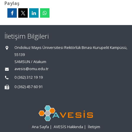
Paylaş
İletişim Bilgileri
Ondokuz Mayıs Üniversitesi Rektörlük Binası Kurupelit Kampüsü,
55139
SAMSUN / Atakum
avesis@omu.edu.tr
0 (362) 312 19 19
0 (362) 457 60 91
Ana Sayfa
|
AVESİS Hakkında
|
İletişim