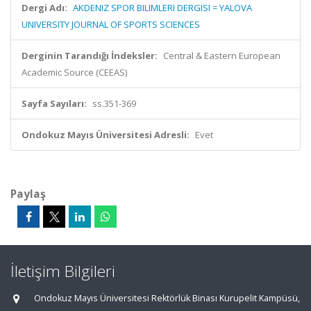
Dergi Adı:
AKDENIZ SPOR BILIMLERI DERGISI = YALOVA
UNIVERSITY JOURNAL OF SPORTS SCIENCES
Derginin Tarandığı İndeksler:
Central & Eastern European
Academic Source (CEEAS)
Sayfa Sayıları:
ss.351-369
Ondokuz Mayıs Üniversitesi Adresli:
Evet
Paylaş
İletişim Bilgileri
Ondokuz Mayıs Üniversitesi Rektörlük Binası Kurupelit Kampüsü,