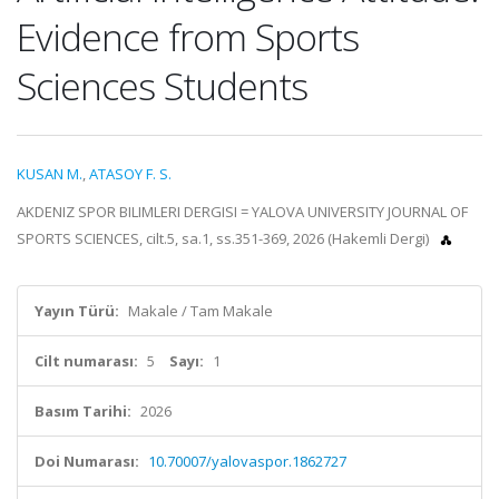
Evidence from Sports
Sciences Students
KUSAN M.
,
ATASOY F. S.
AKDENIZ SPOR BILIMLERI DERGISI = YALOVA UNIVERSITY JOURNAL OF
SPORTS SCIENCES, cilt.5, sa.1, ss.351-369, 2026 (Hakemli Dergi)
Yayın Türü:
Makale / Tam Makale
Cilt numarası:
5
Sayı:
1
Basım Tarihi:
2026
Doi Numarası:
10.70007/yalovaspor.1862727