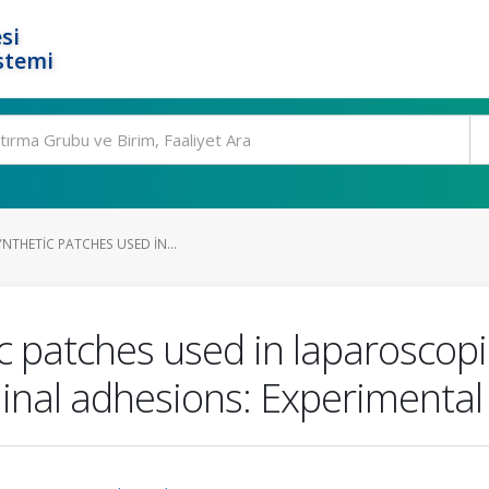
si
stemi
YNTHETIC PATCHES USED IN...
ic patches used in laparoscopi
inal adhesions: Experimental 