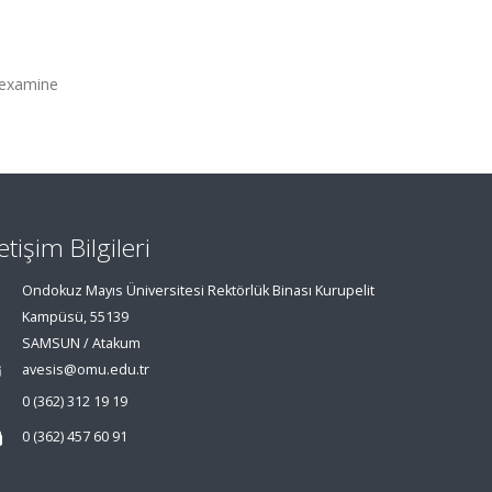
o examine
letişim Bilgileri
Ondokuz Mayıs Üniversitesi Rektörlük Binası Kurupelit
Kampüsü, 55139
SAMSUN / Atakum
avesis@omu.edu.tr
0 (362) 312 19 19
0 (362) 457 60 91