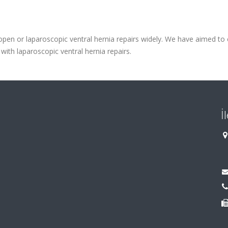
open or laparoscopic ventral hernia repairs widely. We have aimed t
 with laparoscopic ventral hernia repairs.
İ