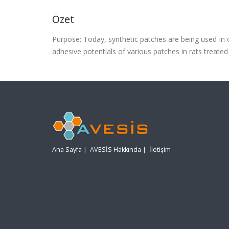
Özet
Purpose: Today, synthetic patches are being used in 
adhesive potentials of various patches in rats treated
Ana Sayfa
|
AVESİS Hakkında
|
İletişim