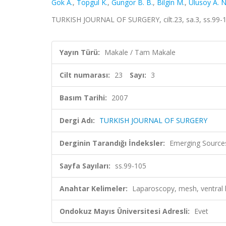
Gok A.
,
Topgul K.
,
Gungor B. B.
,
Bilgin M.
,
Ulusoy A. N
TURKISH JOURNAL OF SURGERY, cilt.23, sa.3, ss.99-1
Yayın Türü:
Makale / Tam Makale
Cilt numarası:
23
Sayı:
3
Basım Tarihi:
2007
Dergi Adı:
TURKISH JOURNAL OF SURGERY
Derginin Tarandığı İndeksler:
Emerging Sources
Sayfa Sayıları:
ss.99-105
Anahtar Kelimeler:
Laparoscopy, mesh, ventral h
Ondokuz Mayıs Üniversitesi Adresli:
Evet