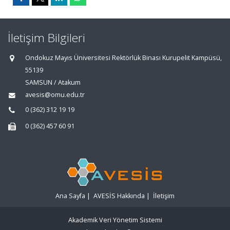
İletişim Bilgileri
Ondokuz Mayıs Üniversitesi Rektörlük Binası Kurupelit Kampüsü,
55139
SAMSUN / Atakum
avesis@omu.edu.tr
0 (362) 312 19 19
0 (362) 457 60 91
Ana Sayfa
|
AVESİS Hakkında
|
İletişim
Akademik Veri Yönetim Sistemi