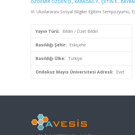
ÖZDEMİR ÖZDEN D.
,
KARADAĞ Y.
,
ÇETİN E.
,
BAYRAM
VI. Uluslararası Sosyal Bilgiler Eğitimi Sempozyumu, Es
Yayın Türü:
Bildiri / Özet Bildiri
Basıldığı Şehir:
Eskişehir
Basıldığı Ülke:
Türkiye
Ondokuz Mayıs Üniversitesi Adresli:
Evet