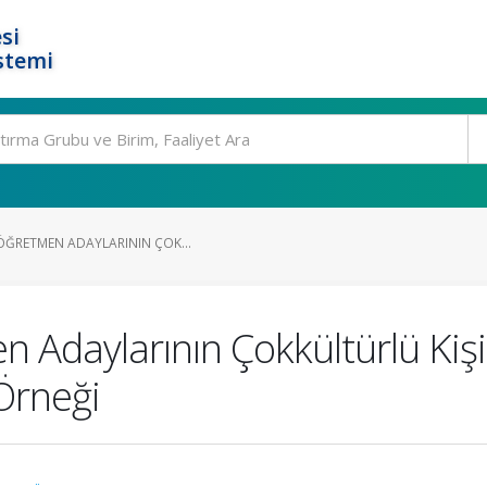
si
stemi
 ÖĞRETMEN ADAYLARININ ÇOK...
n Adaylarının Çokkültürlü Kişil
Örneği