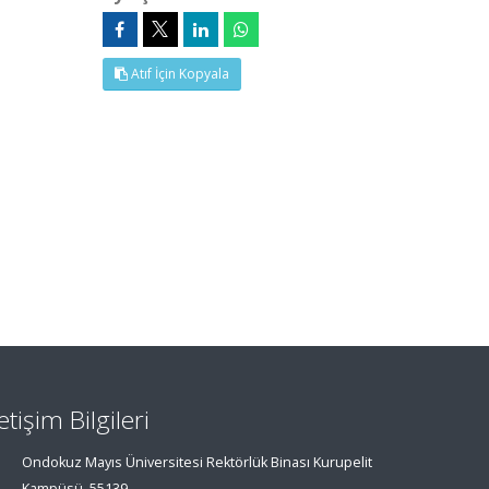
Atıf İçin Kopyala
letişim Bilgileri
Ondokuz Mayıs Üniversitesi Rektörlük Binası Kurupelit
Kampüsü, 55139