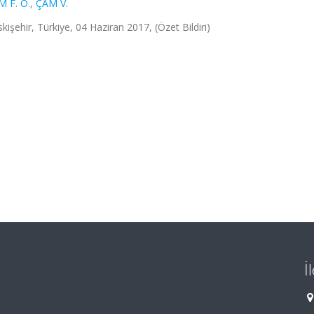
 F. Ö.
,
ÇAM V.
kişehir, Türkiye, 04 Haziran 2017, (Özet Bildiri)
İ