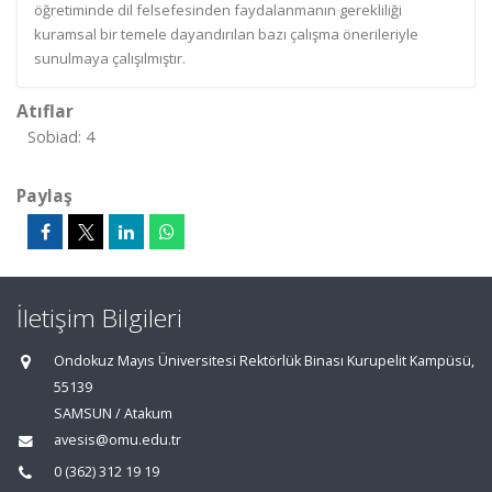
öğretiminde dil felsefesinden faydalanmanın gerekliliği
kuramsal bir temele dayandırılan bazı çalışma önerileriyle
sunulmaya çalışılmıştır.
Atıflar
Sobiad: 4
Paylaş
İletişim Bilgileri
Ondokuz Mayıs Üniversitesi Rektörlük Binası Kurupelit Kampüsü,
55139
SAMSUN / Atakum
avesis@omu.edu.tr
0 (362) 312 19 19