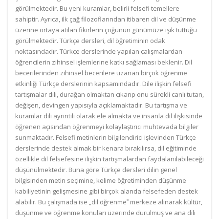
görülmektedir. Bu yeni kuramlar, belirli felsefi temellere
sahiptir. Ayrıca, ilk çağ filozoflarından itibaren dil ve düşünme
üzerine ortaya atılan fikirlerin çoğunun günümüze ışık tuttuğu
görülmektedir. Türkçe dersleri, dil öğretiminin odak
noktasındadır. Türkçe derslerinde yapılan çalışmalardan
öğrencilerin zihinsel işlemlerine katkı sağlaması beklenir. Dil
becerilerinden zihinsel becerilere uzanan birçok öğrenme
etkinliği Türkçe derslerinin kapsamındadır. Dile ilişkin felsefi
tartışmalar dili, durağan olmaktan çıkarıp onu sürekli canlı tutan,
değişen, devingen yapısıyla açıklamaktadır. Bu tartışma ve
kuramlar dili ayrıntılı olarak ele almakta ve insanla dil ilişkisinde
öğrenen açısından öğrenmeyi kolaylaştırıcı muhtevada bilgiler
sunmaktadır. Felsefi metinlerin bilgilendirici işlevinden Türkçe
derslerinde destek almak bir kenara bırakılırsa, dil eğitiminde
özellikle dil felsefesine ilişkin tartışmalardan faydalanılabileceği
düşünülmektedir. Buna göre Türkçe dersleri dilin genel
bilgisinden metin seçimine, kelime öğretiminden düşünme
kabiliyetinin gelişmesine gibi birçok alanda felsefeden destek
alabilir. Bu çalışmada ise „dil öğrenme‟ merkeze alınarak kültür,
düşünme ve öğrenme konuları üzerinde durulmuş ve ana dili