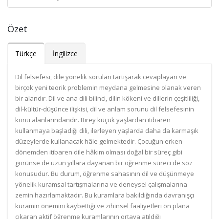
Özet
Türkçe
İngilizce
Dil felsefesi, dile yönelik soruları tartışarak cevaplayan ve
birçok yeni teorik problemin meydana gelmesine olanak veren
bir alandır. Dil ve ana dili bilinci, dilin kökeni ve dillerin çeşitliliği,
dil-kültür-düşünce ilişkisi, dil ve anlam sorunu dil felsefesinin
konu alanlarındandır. Birey küçük yaşlardan itibaren
kullanmaya başladığı dili, ilerleyen yaşlarda daha da karmaşık
düzeylerde kullanacak hâle gelmektedir. Çocuğun erken
dönemden itibaren dile hâkim olması doğal bir süreç gibi
görünse de uzun yıllara dayanan bir öğrenme süreci de söz
konusudur. Bu durum, öğrenme sahasının dil ve düşünmeye
yönelik kuramsal tartışmalarına ve deneysel çalışmalarına
zemin hazırlamaktadır. Bu kuramlara bakıldığında davranışçı
kuramın önemini kaybettiği ve zihinsel faaliyetleri ön plana
çıkaran aktif öğrenme kuramlarının ortaya atıldığı