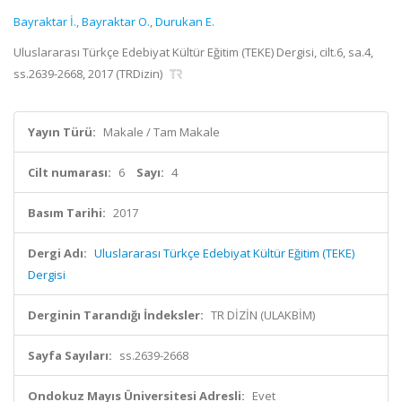
Bayraktar İ.
,
Bayraktar O.
,
Durukan E.
Uluslararası Türkçe Edebiyat Kültür Eğitim (TEKE) Dergisi, cilt.6, sa.4,
ss.2639-2668, 2017 (TRDizin)
Yayın Türü:
Makale / Tam Makale
Cilt numarası:
6
Sayı:
4
Basım Tarihi:
2017
Dergi Adı:
Uluslararası Türkçe Edebiyat Kültür Eğitim (TEKE)
Dergisi
Derginin Tarandığı İndeksler:
TR DİZİN (ULAKBİM)
Sayfa Sayıları:
ss.2639-2668
Ondokuz Mayıs Üniversitesi Adresli:
Evet