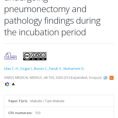
pneumonectomy and
pathology findings during
the incubation period
Ulas C. H.
,
Ozgur I.
,
Burcin C.
,
Faruk S.
,
Muharrem O.
SWISS MEDICAL WEEKLY, cilt.150, 2020 (SCI-Expanded, Scopus)
Yayın Türü:
Makale / Tam Makale
Cilt numarası:
150