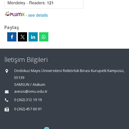
Mendeley - Readers:
121
-
see details
Paylaş
İletişim Bilgileri
Ondokuz Mayıs Üniversitesi Rektörlük Binası Kurupelit Kampüsü,
55139
SAMSUN / Atakum
avesis@omu.edu.tr
0 (362) 312 19 19
0 (362) 457 60 91