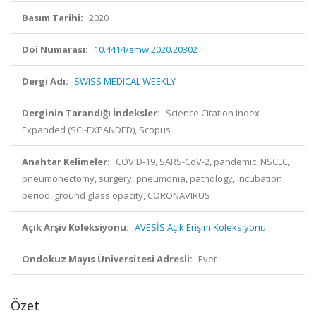
Basım Tarihi:
2020
Doi Numarası:
10.4414/smw.2020.20302
Dergi Adı:
SWISS MEDICAL WEEKLY
Derginin Tarandığı İndeksler:
Science Citation Index
Expanded (SCI-EXPANDED), Scopus
Anahtar Kelimeler:
COVID-19, SARS-CoV-2, pandemic, NSCLC,
pneumonectomy, surgery, pneumonia, pathology, incubation
period, ground glass opacity, CORONAVIRUS
Açık Arşiv Koleksiyonu:
AVESİS Açık Erişim Koleksiyonu
Ondokuz Mayıs Üniversitesi Adresli:
Evet
Özet