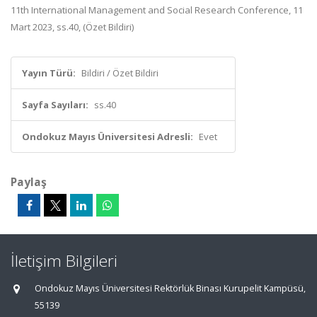
11th International Management and Social Research Conference, 11
Mart 2023, ss.40, (Özet Bildiri)
Yayın Türü:
Bildiri / Özet Bildiri
Sayfa Sayıları:
ss.40
Ondokuz Mayıs Üniversitesi Adresli:
Evet
Paylaş
İletişim Bilgileri
Ondokuz Mayıs Üniversitesi Rektörlük Binası Kurupelit Kampüsü,
55139