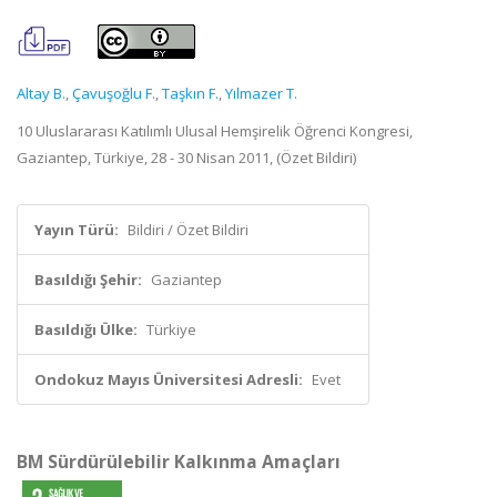
Altay B.
,
Çavuşoğlu F.
,
Taşkın F.
,
Yılmazer T.
10 Uluslararası Katılımlı Ulusal Hemşirelik Öğrenci Kongresi,
Gaziantep, Türkiye, 28 - 30 Nisan 2011, (Özet Bildiri)
Yayın Türü:
Bildiri / Özet Bildiri
Basıldığı Şehir:
Gaziantep
Basıldığı Ülke:
Türkiye
Ondokuz Mayıs Üniversitesi Adresli:
Evet
BM Sürdürülebilir Kalkınma Amaçları