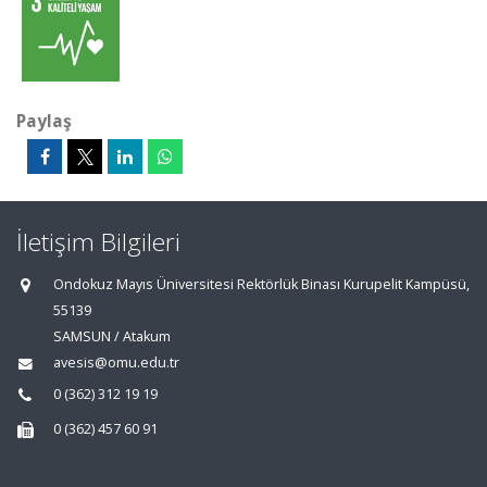
Paylaş
İletişim Bilgileri
Ondokuz Mayıs Üniversitesi Rektörlük Binası Kurupelit Kampüsü,
55139
SAMSUN / Atakum
avesis@omu.edu.tr
0 (362) 312 19 19
0 (362) 457 60 91